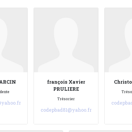
GARCIN
françois Xavier
Christ
PRULIERE
dente
Tréso
Trésorier
yahoo.fr
codepba
codepbad81@yahoo.fr