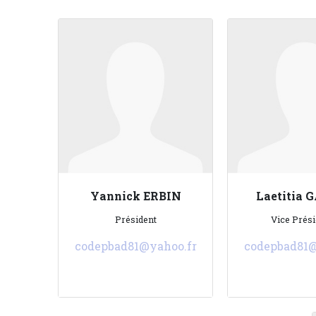
Yannick ERBIN
Laetitia 
Président
Vice Prési
codepbad81@yahoo.fr
codepbad81@