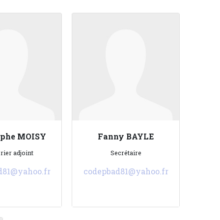
ophe MOISY
Fanny BAYLE
rier adjoint
Secrétaire
d81@yahoo.fr
codepbad81@yahoo.fr