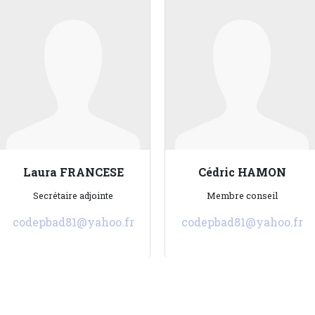
Laura FRANCESE
Cédric HAMON
Secrétaire adjointe
Membre conseil
codepbad81@yahoo.fr
codepbad81@yahoo.fr